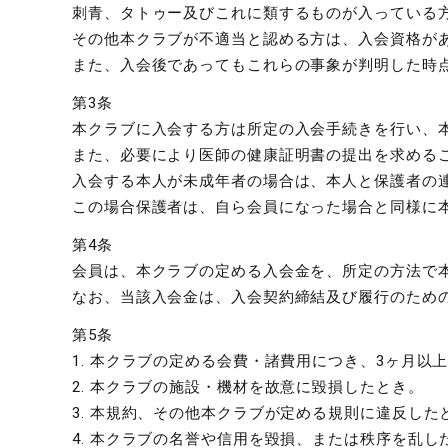
刺青、タトゥー及びこれに類するものが入っている
その他本クラブが不適当と認める方は、入会資格が
また、入会後であってもこれらの事象が判明した時
第3条
本クラブに入会する方は所定の入会手続きを行い、
また、必要により医師の健康証明書の提出を求める
入会する本人が未成年者の場合は、本人と保護者の
この場合保護者は、自ら会員になった場合と同様に
第4条
会員は、本クラブの定める入会金を、所定の方法で
なお、当該入会金は、入会契約締結及び履行のため
第5条
1. 本クラブの定める会費・諸費用につき、3ヶ月以
2. 本クラブの施設・機材を故意に毀損したとき。
3. 本規約、その他本クラブが定める規則に違反した
4. 本クラブの名誉や信用を毀損、または秩序を乱し