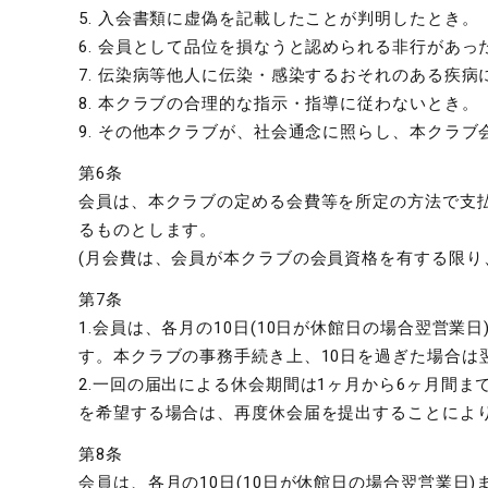
5. 入会書類に虚偽を記載したことが判明したとき。
6. 会員として品位を損なうと認められる非行があっ
7. 伝染病等他人に伝染・感染するおそれのある疾病
8. 本クラブの合理的な指示・指導に従わないとき。
9. その他本クラブが、社会通念に照らし、本クラ
第6条
会員は、本クラブの定める会費等を所定の方法で支
るものとします。
(月会費は、会員が本クラブの会員資格を有する限り
第7条
1.会員は、各月の10日(10日が休館日の場合翌営
す。本クラブの事務手続き上、10日を過ぎた場合は
2.一回の届出による休会期間は1ヶ月から6ヶ月間
を希望する場合は、再度休会届を提出することによ
第8条
会員は、各月の10日(10日が休館日の場合翌営業