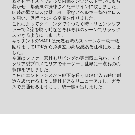
基本和テイストであった内装をシックなトーンに落ち
着かせ、都会風の洗練されたデザインに致しました。
内装の壁クロスは壁・柱・梁などベルギー製のクロス
を用い、奥行きのある空間を作りました。
これによってダイニングでくつろぐ時・リビングソフ
ァーで音楽を聴く時などそれぞれのシーンでリラック
スできるようにしました。
キッチン下のWALLは天然石調のストーンを一枚一枚
貼りましてLDKから浮き立つ高級感ある仕様に致しま
した。
今回はソファー家具もリビングの雰囲気に合わせてイ
タリア製プロメモリアでオーダーし世界に一点ものの
製作を致しました。
さらにエントランスから廊下を通りLDKに入る時に創
造を思わせるように建具ドアをリニューアルし、ガラ
スで見通せるようにし、統一感を出しました。